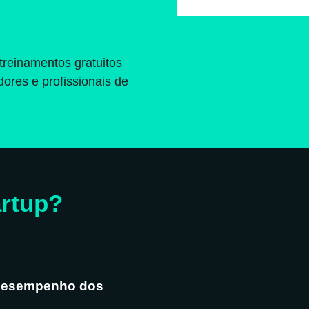
reinamentos gratuitos
res e profissionais de
artup?
 desempenho dos