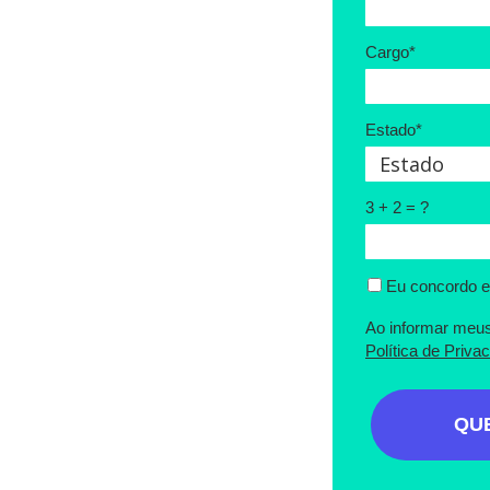
Cargo*
Estado*
3 + 2 = ?
 ao treinamento
 nuvem da Amazon Web
Eu concordo e
s fundamentos da
Ao informar meu
lere o crescimento
Política de Priva
QU