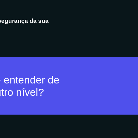
segurança da sua
e entender de
tro nível?