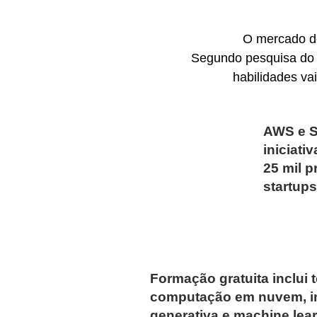
O mercado de
Segundo pesquisa do 
habilidades va
AWS e S
iniciati
25 mil p
startups
Formação gratuita inclui
computação em nuvem, inte
generativa e machine lea