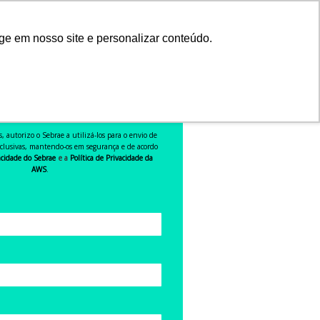
ge em nosso site e personalizar conteúdo.
ROVEITE ESSA
ORTUNIDADE!
mulário e acesse o treinamento.
 autorizo o Sebrae a utilizá-los para o envio de
xclusivas, mantendo-os em segurança e de acordo
vacidade do Sebrae
e a
Política de Privacidade da
AWS
.