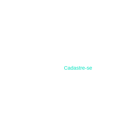
Cadastre-se
e tenha acesso
gratuito de tecnologia de
Services (AWS). Entenda o
computação de nuvem e ace
da sua startup.