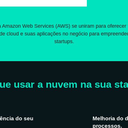
a Amazon Web Services (AWS) se uniram para oferecer t
de cloud e suas aplicações no negócio para empreendedo
startups.
ue usar a nuvem na sua st
ência do seu
Melhoria do
processos.