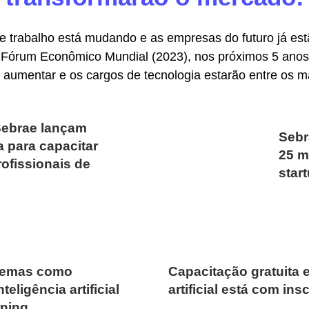
 trabalho está mudando e as empresas do futuro já es
Fórum Econômico Mundial (2023), nos próximos 5 ano
i aumentar e os cargos de tecnologia estarão entre os m
ebrae lançam
Sebr
va para capacitar
25 m
rofissionais de
star
 temas como
Capacitação gratuita 
ligência artificial
artificial está com ins
rning