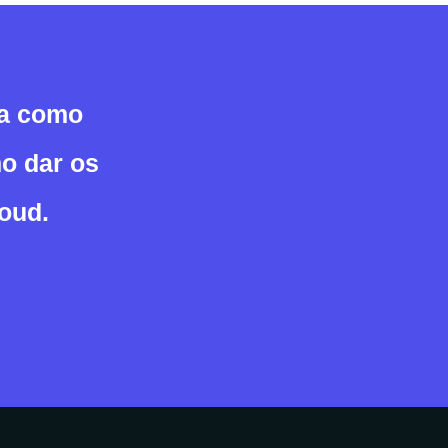
ba como
o dar os
oud.