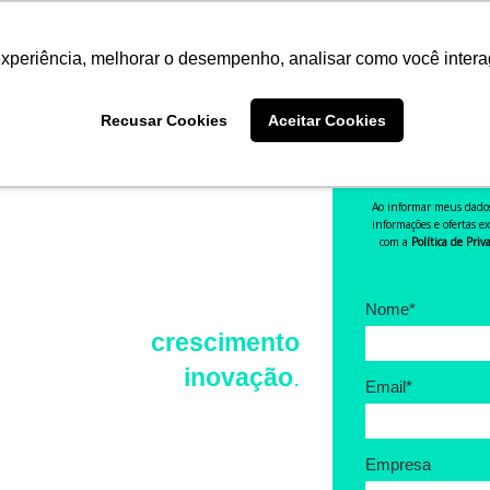
experiência, melhorar o desempenho, analisar como você intera
AP
 NA NUVEM
OP
Recusar Cookies
Aceitar Cookies
Preencha o for
Ao informar meus dados,
informações e ofertas e
com a
Política de Pri
acelere sua jornada
Nome*
de
crescimento
e
inovação
.
Email*
Empresa