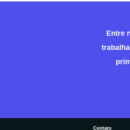
Entre 
trabalh
pri
Contato