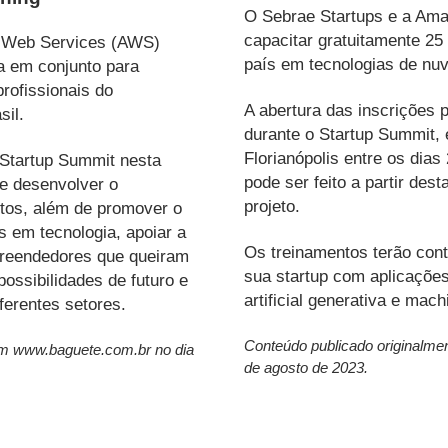
O Sebrae Startups e a Am
capacitar gratuitamente 25 
 Web Services (AWS)
país em tecnologias de nuvem
a em conjunto para
profissionais do
A abertura das inscrições 
sil.
durante o Startup Summit,
Florianópolis entre os dias
 Startup Summit nesta
pode ser feito a partir desta
 de desenvolver o
projeto.
ntos, além de promover o
s em tecnologia, apoiar a
Os treinamentos terão con
preendedores que queiram
sua startup com aplicações
ossibilidades de futuro e
artificial generativa e mach
ferentes setores.
Conteúdo publicado originalme
em www.baguete.com.br no dia
de agosto de 2023.