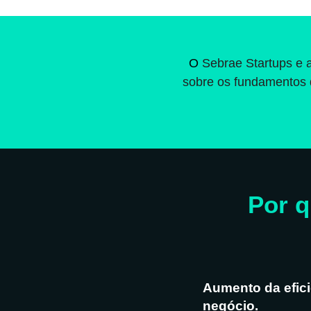
O
Sebrae Startups e 
sobre os fundamentos 
Por q
Aumento da efici
negócio.