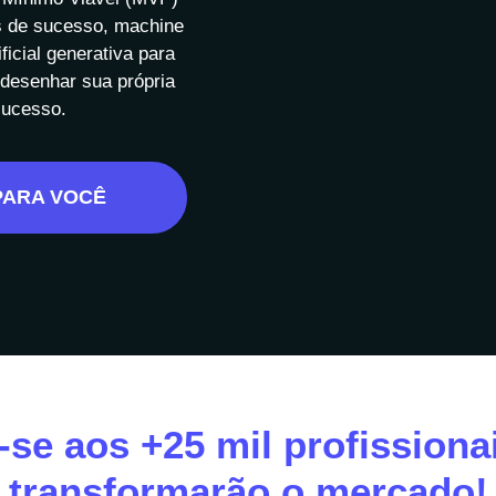
s de sucesso, machine
ificial generativa para
 desenhar sua própria
sucesso.
PARA VOCÊ
-se aos +25 mil profissiona
transformarão o mercado!