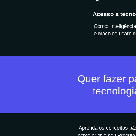
Acesso à tecno
Como: Inteligência 
e
Machine Learnin
Quer fazer p
tecnologi
Aprenda os conceitos b
como criar o seu Produt